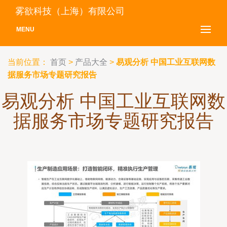
雾欲科技（上海）有限公司
MENU
当前位置：
首页
>
产品大全
>
易观分析 中国工业互联网数
据服务市场专题研究报告
易观分析 中国工业互联网数
据服务市场专题研究报告