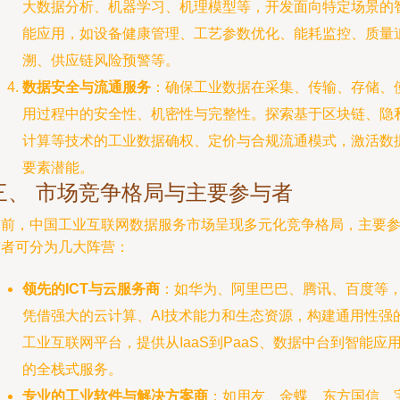
大数据分析、机器学习、机理模型等，开发面向特定场景的
能应用，如设备健康管理、工艺参数优化、能耗监控、质量
溯、供应链风险预警等。
数据安全与流通服务
：确保工业数据在采集、传输、存储、
用过程中的安全性、机密性与完整性。探索基于区块链、隐
计算等技术的工业数据确权、定价与合规流通模式，激活数
要素潜能。
三、 市场竞争格局与主要参与者
当前，中国工业互联网数据服务市场呈现多元化竞争格局，主要
与者可分为几大阵营：
领先的ICT与云服务商
：如华为、阿里巴巴、腾讯、百度等
凭借强大的云计算、AI技术能力和生态资源，构建通用性强
工业互联网平台，提供从IaaS到PaaS、数据中台到智能应
的全栈式服务。
专业的工业软件与解决方案商
：如用友、金蝶、东方国信、