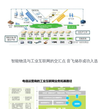
智能物流与工业互联网的交汇点 音飞储存成功入选
工业互联网试点示范项目