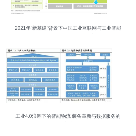
2021年“新基建”背景下中国工业互联网与工业智能
研究报告 聚焦数据服务的核心价值
工业4.0浪潮下的智能物流 装备革新与数据服务的
深度融合