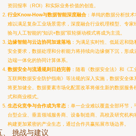
资回报率（ROI）和实际业务价值的创造。
行业Know-How与数据智能深度融合
：单纯的数据分析技术
难以满足复杂工业场景需求，深度融合行业机理模型、专家
验与人工智能的“知识+数据”双轮驱动模式将成为主流。
边缘智能与云边协同加速落地
：为满足实时性、低延迟和隐
安全要求，数据处理和分析能力将持续向边缘侧下沉，形成
边端一体化的协同计算体系。
数据安全与流通规则日趋完善
：随着《数据安全法》和《工
互联网数据安全防护指南》等法规的深入实施，数据安全体
将更加健全。数据要素市场化配置改革将催生新的数据服务
式和商业模式。
生态化竞争与合作成为常态
：单一企业难以覆盖全部环节，
台型企业、垂直领域服务商、设备制造商、高校及研究机构
构建更加紧密的产业生态，通过合作共赢拓展市场边界。
五、 挑战与建议