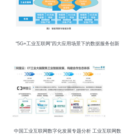
“5G+工业互联网”四大应用场景下的数据服务创新
中国工业互联网数字化发展专题分析 工业互联网数