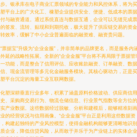
一步。银承库在电子商业汇票领域的专业能力和风控体系，将为
化塑平台上的广大化工、橡塑企业提供安全、便捷、低成本的票
支付与融资通道。通过系统直连与数据互通，企业可以无缝完成
据的签发、流转、贴现和到期托收，极大提升了供应链交易的资
周转效率，缓解了中小企业普遍面临的融资难、融资贵问题。
“票据宝”升级为“企业金服”，并非简单的品牌更名，而是服务内
与外延的战略性拓展。全新的“企业金服”平台将不再局限于票据管
单一功能，而是整合了信用评估、应收账款融资、订单融资、数
征信、现金流管理等多元化金融服务模块。其核心驱动力，正是
化塑平台沉淀的海量工业互联网数据。
买化塑深耕垂直行业多年，积累了涵盖原料价格波动、供应商信
历史、采购商交易行为、物流仓储信息、行业景气指数等全方位
真实产业数据。这些数据经过脱敏、分析和建模后，能够精准刻
企业的经营状况与信用画像。“企业金服”平台正是利用这些数据资
产，构建起独特的产业风控模型，使得金融机构能够更清晰地识
优质企业，降低信贷风险，从而敢于并乐于为产业链上的实体企