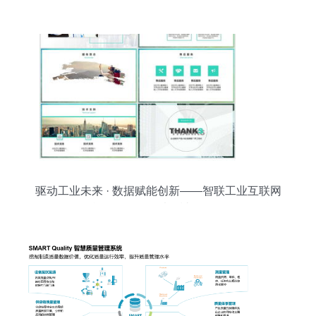
务新范式
驱动工业未来 · 数据赋能创新——智联工业互联网
数据服务平台**\n\n**幻灯片1 封面**\n- 标题 智联工
业 工业互联网数据服务领导者\n- 副标题 一站式数
据解决方案，助力企业数字化转型\n- 合作/融资主
题 投资未来，共赢工业4.0黄金时代\n- 公司标识 +
欧美极简设计（蓝色、白色基调）\n\n**幻灯片2 企
业概览**\n- 创始时间 2020年10月，由三位行业资
深人士联合创立\n- 企业规模 200余名专业人员，包