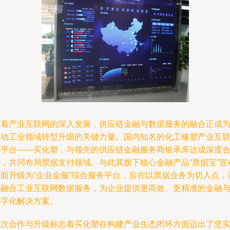
随着产业互联网的深入发展，供应链金融与数据服务的融合正成
推动工业领域转型升级的关键力量。国内知名的化工橡塑产业互
网平台——买化塑，与领先的供应链金融服务商银承库达成深度
作，共同布局票据支付领域。与此其旗下核心金融产品“票据宝”宣
全面升级为“企业金服”综合服务平台，旨在以票据业务为切入点，
度融合工业互联网数据服务，为企业提供更高效、更精准的金融
数字化解决方案。
此次合作与升级标志着买化塑在构建产业生态闭环方面迈出了坚