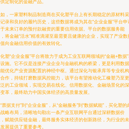
提供定制化的金融产品。
例如，一家塑料制品制造商在买化塑平台上有长期稳定的原材料
购记录和良好的履约历史，这些数据将成为其在“企业金服”平台申
基于未来订单的预付款融资的重要信用依据。平台的数据服务能
力，将金融“活水”精准滴灌至最需要且健康的企业，实现了产业数
价值向金融信用价值的有效转化。
化塑“企业金服”平台将致力于成为工业互联网领域的“金融+数据”
础设施。它不仅是连接产业企业与金融机构的桥梁，更是利用数
智能优化产业资源配置的神经中枢。通过深化与银承库等专业机
的合作，持续打磨数据风控能力，该平台有望推动化工橡塑乃至
广泛的工业领域，实现交易在线化、信用数据化、金融场景化的
刻变革，最终助力中国实体经济的高质量发展。
“票据支付”到“企业金服”，从“金融服务”到“数据赋能”，买化塑的
次战略布局，清晰地勾勒出一条产业互联网平台通过深耕数据价
值，赋能供应链金融，最终服务实体经济的创新路径，为行业的
来发展提供了重要参考。